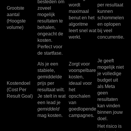
besteden om
wordt
per resultaat
Grootste
zoveel
maximaal
kunnen
aantal
mogelijk
benut en het
schommelen
(Hoogste
resultaten te
algoritme
en oplopen
volume)
behalen,
leert snel wat
bij veel
ongeacht de
werkt.
concurrentie.
kosten.
Perfect voor
de startfase.
Je geeft
Als je een
Zorgt voor
mogelijk niet
stabiele,
voorspelbare
je volledige
gemiddelde
kosten,
budget uit
Kostendoel
prijs per
ideaal voor
als Meta
(Cost Per
resultaat wilt.
het
geen
Result Goal)
Je stelt in wat
opschalen
resultaten
een lead je
van
kan vinden
gemiddeld
goedlopende
binnen jouw
mag kosten.
campagnes.
doel.
Het risico is