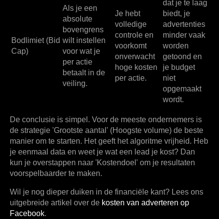
dat je te laag
Als je een
Je hebt
biedt, je
absolute
volledige
advertenties
bovengrens
controle en
minder vaak
Bodlimiet (Bid
wilt instellen
voorkomt
worden
Cap)
voor wat je
onverwacht
getoond en
per actie
hoge kosten
je budget
betaalt in de
per actie.
niet
veiling.
opgemaakt
wordt.
De conclusie is simpel. Voor de meeste ondernemers is
de strategie
'Grootste aantal' (Hoogste volume)
de beste
manier om te starten. Het geeft het algoritme vrijheid. Heb
je eenmaal data en weet je wat een lead je kost? Dan
kun je overstappen naar 'Kostendoel' om je resultaten
voorspelbaarder te maken.
Wil je nog dieper duiken in de financiële kant? Lees ons
uitgebreide artikel over de
kosten van adverteren op
Facebook
.