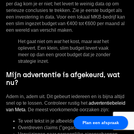
per dag kom je er niet; het levert te weinig data op om
serieuze conclusies te trekken. Zie je eerste budget als
een investering in data. Voor een lokaal MKB-bedrijf kan
een slim ingezet budget van
€400 tot €600 per maand
al
een wereld van verschil maken.
Het gaat niet om
wat
het kost, maar
wat
het
oplevert. Een klein, slim budget levert vaak
meer op dan een groot budget dat je zonder
strategie inzet.
Mijn advertentie is afgekeurd, wat
nu?
Adem in, adem uit. Dit gebeurt iedereen en is bijna altijd
snel op te lossen. Controleer rustig het
advertentiebeleid
van Meta
. De meest voorkomende oorzaken zijn:
Te veel tekst
in je afbeelding.
Plan een afspraak
Overdreven claims
("gegarandeerd de beste").