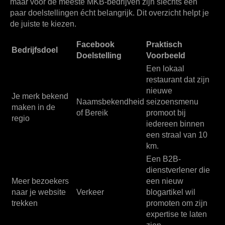
maar voor de meeste MKB-bedrijven zijn slechts een
paar doelstellingen écht belangrijk. Dit overzicht helpt je
de juiste te kiezen.
Facebook
Praktisch
Bedrijfsdoel
Doelstelling
Voorbeeld
Een lokaal
restaurant dat zijn
nieuwe
Je merk bekend
Naamsbekendheid
seizoensmenu
maken in de
of Bereik
promoot bij
regio
iedereen binnen
een straal van
10
km
.
Een B2B-
dienstverlener die
Meer bezoekers
een nieuw
naar je website
Verkeer
blogartikel wil
trekken
promoten om zijn
expertise te laten