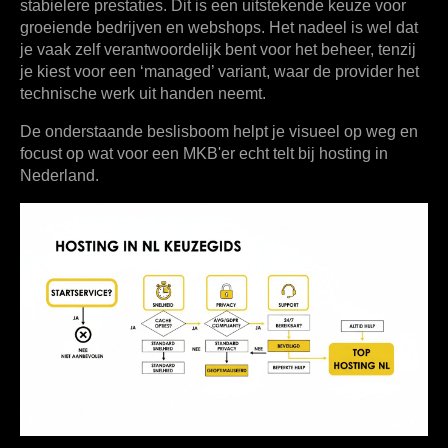
stabielere prestaties. Dit is een uitstekende keuze voor
groeiende bedrijven en webshops. Het nadeel is wel dat
je vaak zelf verantwoordelijk bent voor het beheer, tenzij
je kiest voor een ‘managed’ variant, waar de provider het
technische werk uit handen neemt.
De onderstaande beslisboom helpt je visueel op weg en
focust op wat voor een MKB'er echt telt bij hosting in
Nederland.