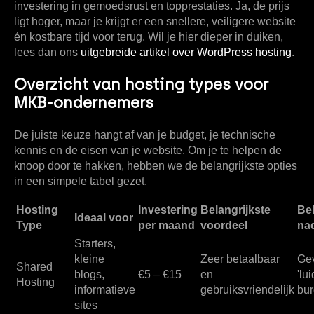
investering in gemoedsrust en topprestaties. Ja, de prijs
ligt hoger, maar je krijgt er een snellere, veiligere website
én kostbare tijd voor terug. Wil je hier dieper in duiken,
lees dan ons
uitgebreide artikel over WordPress hosting
.
Overzicht van hosting types voor
MKB-ondernemers
De juiste keuze hangt af van je budget, je technische
kennis en de eisen van je website. Om je te helpen de
knoop door te hakken, hebben we de belangrijkste opties
in een simpele tabel gezet.
Hosting
Investering
Belangrijkste
Bel
Ideaal voor
Type
per maand
voordeel
na
Starters,
kleine
Zeer betaalbaar
Gev
Shared
blogs,
€5 – €15
en
'lu
Hosting
informatieve
gebruiksvriendelijk
bur
sites