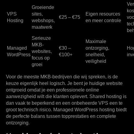
Ver
Groeiende
kos
VPS
sites,
Eigen resources
€25 – €75
voo
Hosting
webshops,
en meer controle
tec
maatwerk
be
Serieuze
Maximale
MKB-
Managed
€30 –
ontzorging,
Ho
websites,
WordPress
€100+
snelheid,
inv
focus op
veiligheid
groei
Voor de meeste MKB-bedrijven die wij spreken, is de
keuze eigenlijk heel logisch. Je bent je huidige website
ontgroeid omdat je een professionele online
aanwezigheid wilt die klanten oplevert. Shared hosting is
dan vaak te beperkend en een onbeheerde VPS een te
groot technisch risico.
Managed WordPress hosting
biedt
de perfecte balans tussen topprestaties en complete
ontzorging.