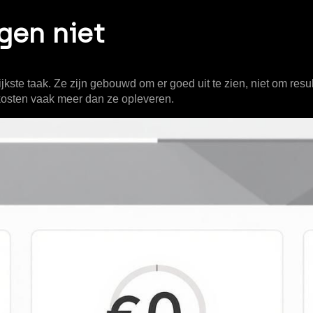
egen niet
kste taak. Ze zijn gebouwd om er goed uit te zien, niet om resul
kosten vaak meer dan ze opleveren.