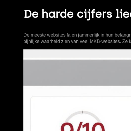
De harde cijfers li
De meeste websites falen jammerlijk in hun belangrij
pijnlijke waarheid zien van veel MKB-websites. Ze 