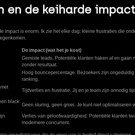
n en de keiharde impac
de impact is enorm. Ik zie het elke dag: kleine frustraties die
t tegenkomen.
De impact (wat het je kost)
Gemiste leads.
Potentiële klanten haken af en gaan n
zonder resultaat.
Hoog bouncepercentage.
Bezoekers zijn ongeduldig e
ranking.
 met
Tijdverlies en frustratie.
Jij en je team zijn onnodig tijd
 een black
Geen sturing, geen groei.
Je kunt niet optimaliseren w
ijn
Verlies van geloofwaardigheid.
Potentiële klanten twi
modernere concurrent.
n omzetlekkages die de groei van je bedrijf direct saboteren.