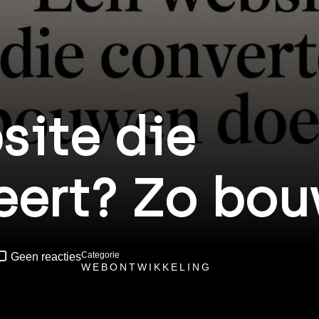
site die
eert? Zo bouw
Categorie
Geen reacties
WEBONTWIKKELING