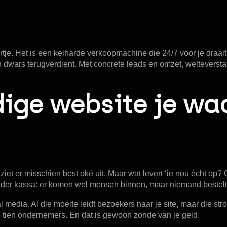
tje. Het is een keiharde verkoopmachine die 24/7 voor je draait.
n dwars terugverdient. Met concrete leads en omzet, welteversta
ige website je waa
 ziet er misschien best oké uit. Maar wat levert ‘ie nou écht op? 
nder kassa: er komen wel mensen binnen, maar niemand bestelt 
l media. Al die moeite leidt bezoekers naar je site, maar die str
de tien ondernemers. En dat is gewoon zonde van je geld.