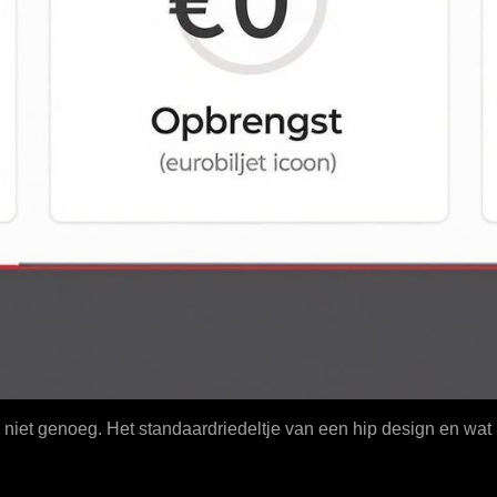
en is niet genoeg. Het standaardriedeltje van een hip design en