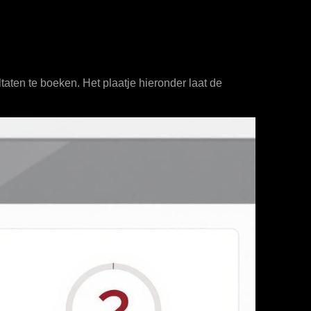
taten te boeken. Het plaatje hieronder laat de