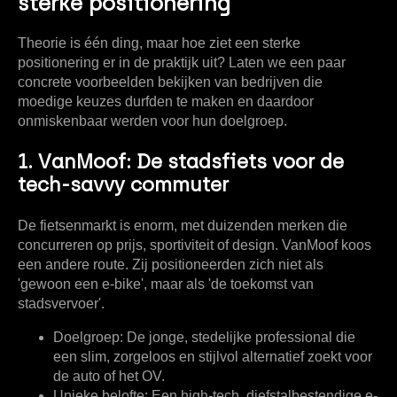
sterke positionering
Theorie is één ding, maar hoe ziet een sterke
positionering er in de praktijk uit? Laten we een paar
concrete voorbeelden bekijken van bedrijven die
moedige keuzes durfden te maken en daardoor
onmiskenbaar werden voor hun doelgroep.
1. VanMoof: De stadsfiets voor de
tech-savvy commuter
De fietsenmarkt is enorm, met duizenden merken die
concurreren op prijs, sportiviteit of design. VanMoof koos
een andere route. Zij positioneerden zich niet als
'gewoon een e-bike', maar als
'de toekomst van
stadsvervoer'
.
Doelgroep:
De jonge, stedelijke professional die
een slim, zorgeloos en stijlvol alternatief zoekt voor
de auto of het OV.
Unieke belofte:
Een high-tech, diefstalbestendige e-