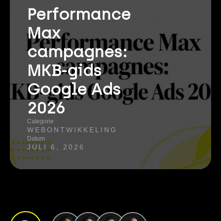
Performance
Max
campagnes:
MKB-gids
Google Ads
2026
Categorie
WEBONTWIKKELING
Datum
JULI 6, 2026