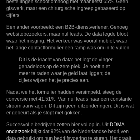
bestellingen schoot omhoog met maar liefst
65%
. Geen
giswerk, maar een chirurgische ingreep gebaseerd op
cijfers.
Een ander voorbeeld: een B2B-dienstverlener. Genoeg
websitebezoekers, maar nul leads. De data legde bloot
waar het misging. Het verkeer was vooral mobiel, waar
het lange contactformulier een ramp was om in te vullen.
Dit is de kracht van data: het legt de vinger
genadeloos op de zere plek. Je hoeft niet
meer te raden waar je geld laat liggen; de
cijfers wijzen het je precies aan.
Nadat we het formulier hadden versimpeld, steeg de
conversie met
41,51%
. Van nul leads naar een constante
stroom aanvragen. Dit zijn geen uitzonderingen. Dit is wat
er gebeurt als je stopt met gokken.
Succesvolle bedrijven zetten hier vol op in. Uit
DDMA
onderzoek
blijkt dat
92%
van de Nederlandse bedrijven
data gebruikt om hun bedrijfsvoering te sturen. Het draait