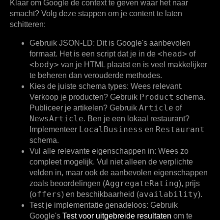
Klaar om Google de context te geven waar het naar
smacht? Volg deze stappen om je content te laten
schitteren:
Gebruik JSON-LD:
Dit is Google's aanbevolen
<head>
formaat. Het is een script dat je in de
of
<body>
van je HTML plaatst en is veel makkelijker
te beheren dan verouderde methodes.
Kies de juiste schema types:
Wees relevant.
Product
Verkoop je producten? Gebruik
schema.
Article
Publiceer je artikelen? Gebruik
of
NewsArticle
. Ben je een lokaal restaurant?
LocalBusiness
Restaurant
Implementeer
en
schema.
Vul alle relevante eigenschappen in:
Wees zo
compleet mogelijk. Vul niet alleen de verplichte
velden in, maar ook de aanbevolen eigenschappen
AggregateRating
zoals beoordelingen (
), prijs
offers
availability
(
) en beschikbaarheid (
).
Test je implementatie genadeloos:
Gebruik
Google's
Test voor uitgebreide resultaten
om te