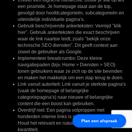
een piramide. Je homepage staat aan de top,
gevolgd door hoofdcategorieën, subcategorieën en
uiteindelijk individuele pagina's.
Gebruik beschrijvende ankerteksten:
Vermijd "klik
hier". Gebruik ankerteksten die exact beschrijven
waar de link naartoe leidt, zoals "bekijk onze
technische SEO diensten". Dit geeft context aan
zowel de gebruiker als Google.
Implementeer breadcrumbs:
Deze kleine
navigatiepaden (bijv. Home > Diensten > SEO)
tonen gebruikers waar ze zich op de site bevinden
en maken het makkelijk om een stap terug te doen.
Link vanuit autoriteit:
Link vanuit je sterkste pagina's
(vaak de homepage of belangrijke
categoriepagina's) naar nieuwe of belangrijke
content die een boost kan gebruiken.
Overdrijf niet:
Een pagina volproppen met
honderden interne links is spammy en verwarrend.
Plan een afspraak
Houd het relevant en natuurlijk. Kwaliteit boven
kwantiteit.