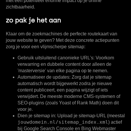
met een potentieel enorme impact op je online
zichtbaarheid.
zo pak je het aan
Klaar om de zoekmachines de perfecte routekaart van
jouw website te geven? Met deze concrete actiepunten
zorg je voor een vlijmscherpe sitemap:
Gebruik uitsluitend canonieke URL's:
Voorkom
verwarring en dubbele content door alleen de
'masterversie' van elke pagina op te nemen.
Automatiseer de updates:
Zorg dat je sitemap
automatisch wordt bijgewerkt zodra je nieuwe
content publiceert, een pagina wijzigt of iets
verwijdert. De meeste moderne CMS-systemen of
SEO-plugins (zoals Yoast of Rank Math) doen dit
voor je.
Dien je sitemap in:
Upload je sitemap-URL (meestal
jouwdomein.nl/sitemap_index.xml
) actief
bij Google Search Console en Bing Webmaster