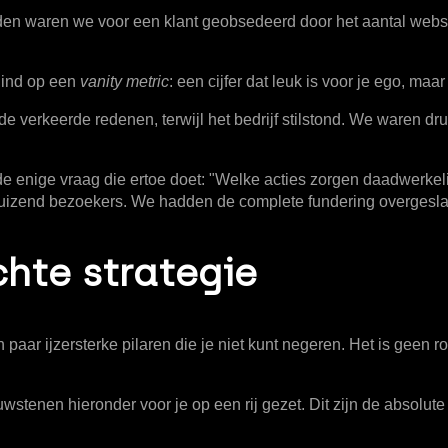
leden waren we voor een klant geobsedeerd door het aantal web
lind op een
vanity metric
: een cijfer dat leuk is voor je ego, maa
e verkeerde redenen, terwijl het bedrijf stilstond. We waren d
e enige vraag die ertoe doet: "Welke acties zorgen daadwerkel
a duizend bezoekers. We hadden de complete fundering overgesl
chte strategie
 paar ijzersterke pilaren die je niet kunt negeren. Het is geen r
uwstenen hieronder voor je op een rij gezet. Dit zijn de absolu