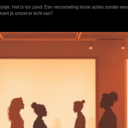
ijstje. Het is los zand. Een verzameling losse acties zonder een 
roeit je omzet er écht van?