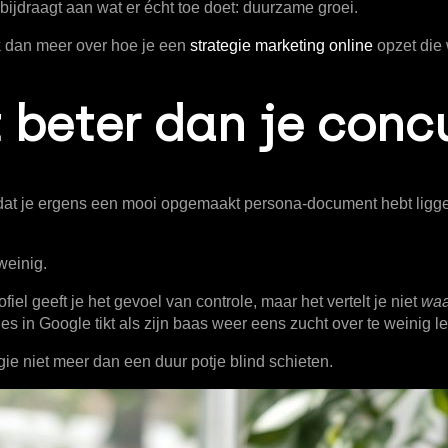
 bijdraagt aan wat er écht toe doet: duurzame groei.
ek dan meer over hoe je een
strategie marketing online
opzet die 
t beter dan je conc
s dat je ergens een mooi opgemaakt persona-document hebt liggen
weinig.
fiel geeft je het gevoel van controle, maar het vertelt je niet
wa
cies in Google tikt als zijn baas weer eens zucht over te weinig l
gie
niet meer dan een duur potje blind schieten.