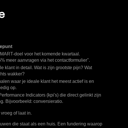
e
iepunt
MART-doel voor het komende kwartaal.
5% meer aanvragen
via het contactformulier".
e klant in detail. Wat is zijn grootste pijn? Wat
chts wakker?
len waar je ideale klant het meest actief is en
ledig op.
rformance Indicators (kpi's) die direct gelinkt zijn
ng. Bijvoorbeeld: conversieratio.
vroeg of laat in.
uwen die staat als een huis. Een fundering waarop