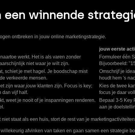
 een winnende strategi
ogen ontbreken in jouw online marketingstrategie.
jouw eerste act
 naartoe werkt. Het is als varen zonder
Formuleer één S
schijnlijk niet waar je wilt zijn.
Bijvoorbeeld: "
1
at, schiet je met hagel. Je boodschap mist
Omschrijf je ideal
n de verkeerde mensen.
houdt hem 's na
oet zijn waar
jouw
klanten zijn. Focus is key;
Kies de twee kana
dan vijf half.
focus je daar vol
t, weet je nooit of je inspanningen renderen.
Bepaal 3-5 Key Pe
l.
aan je doelstelli
t staat als een huis, stort de rest van je marketingactiviteiten 
willekeurig afvinken van taken en gaan samen een strategie bo