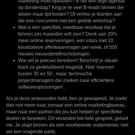
marketing moet oplossen?
Is het een lege agenda
op donderdag? Krijg je te veel B-leads binnen die
alleen maar tijd kosten? Of verlies je klanten aan
die ene concurrent met een gelikte webshop?
Wat is één specifiek, meetbaar resultaat dat je
binnen zes maanden wilt zien?
Denk aan
20%
meer online reserveringen, een inbox met
10
kwalitatieve offerteaanvragen per week, of
500
nieuwe nieuwsbriefinschrijvingen.
Wie wil je precies bereiken?
Beschrijf je ideale
klant zo gedetailleerd mogelijk. Niet ‘mannen
tussen 30 en 50’, maar ‘technische
projectmanagers die zoeken naar efficiëntere
softwareoplossingen’.
Als je deze antwoorden hebt, ben je gewapend. Je zoekt
dan niet meer naar zomaar een online marketingbureau,
maar naar een partner die jou kan helpen je specifieke
doelen te bereiken. Dit verandert het hele gesprek, geloof
me. Je stapt binnen als een voorbereide ondernemer, niet
als een vragende partij.