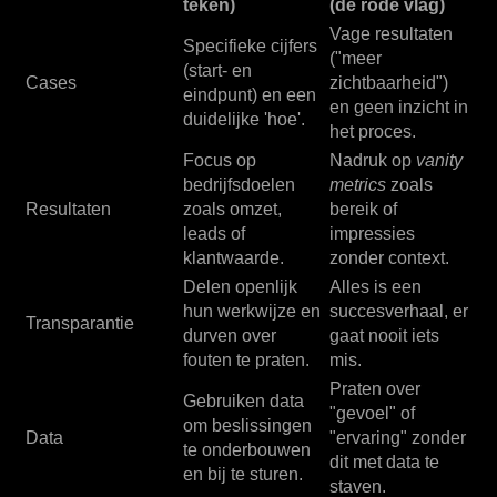
teken)
(de rode vlag)
Vage resultaten
Specifieke cijfers
("meer
(start- en
Cases
zichtbaarheid")
eindpunt) en een
en geen inzicht in
duidelijke 'hoe'.
het proces.
Focus op
Nadruk op
vanity
bedrijfsdoelen
metrics
zoals
Resultaten
zoals omzet,
bereik of
leads of
impressies
klantwaarde.
zonder context.
Delen openlijk
Alles is een
hun werkwijze en
succesverhaal, er
Transparantie
durven over
gaat nooit iets
fouten te praten.
mis.
Praten over
Gebruiken data
"gevoel" of
om beslissingen
Data
"ervaring" zonder
te onderbouwen
dit met data te
en bij te sturen.
staven.