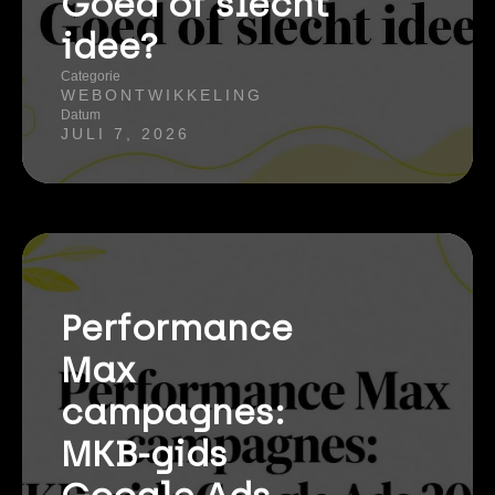
Goed of slecht
idee?
Categorie
WEBONTWIKKELING
Datum
JULI 7, 2026
Performance
Max
campagnes:
MKB-gids