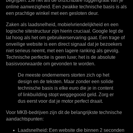
begrijpen. Zie het als de onzichtbare ruggengraat van je
online aanwezigheid. Een zwakke technische basis is als
een prachtige winkel met een gesloten deur.
Zaken als
laadsnelheid
,
mobielvriendelijkheid
en een
logische sitestructuur
zijn hierin cruciaal. Google legt de
lat hoog als het om gebruikerservaring gaat. Een trage of
onveilige website is een direct signaal dat je bezoekers
niet serieus neemt, met een lagere ranking als gevolg.
Technische perfectie is geen luxe; het is de absolute
basisvoorwaarde om gevonden te worden.
De meeste ondernemers storten zich op het
design en de teksten. Maar zonder een solide
technische basis is elke euro die je in content
of linkbuilding stopt weggegooid geld. Zorg er
dus eerst voor dat je motor perfect draait.
Voor MKB-bedrijven zijn dit de belangrijkste technische
aandachtspunten:
Laadsnelheid:
Een website die binnen
2 seconden