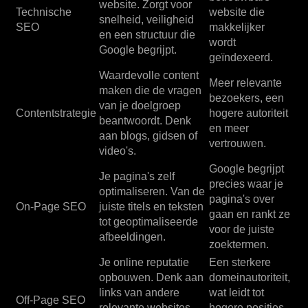
website. Zorgt voor
Technische
website die
snelheid, veiligheid
SEO
makkelijker
en een structuur die
wordt
Google begrijpt.
geïndexeerd.
Waardevolle content
Meer relevante
maken die de vragen
bezoekers, een
van je doelgroep
Contentstrategie
hogere autoriteit
beantwoordt. Denk
en meer
aan blogs, gidsen of
vertrouwen.
video's.
Google begrijpt
Je pagina's zelf
precies waar je
optimaliseren. Van de
pagina's over
On-Page SEO
juiste titels en teksten
gaan en rankt ze
tot geoptimaliseerde
voor de juiste
afbeeldingen.
zoektermen.
Je online reputatie
Een sterkere
opbouwen. Denk aan
domeinautoriteit,
links van andere
wat leidt tot
Off-Page SEO
relevante websites,
hogere posities