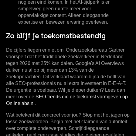
nog een eind komen. In het AI-tijdperk is er
simpelweg geen ruimte meer voor
oppervlakkige content. Alleen diepgaande
expertise en bewezen ervaring overleven.
Zo blijf je toekomstbestendig
De cijfers liegen er niet om. Onderzoeksbureau Gartner
voorspelt dat het traditionele zoekverkeer in Nederland
tegen 2026 met
25%
kan dalen. Google's AI Overviews
duiken nu al op bij meer dan
13%
van de
zoekopdrachten. Dit verklaart waarom bijna de helft van
alle SEO-professionals nu al extra investeert in E-E-A-T.
De urgentie is voelbaar. Wil je dieper duiken? Lees dan
meer over de
SEO-trends die de toekomst vormgeven op
Onlinelabs.nl
.
Wat betekent dit concreet voor jou? Stop met het jagen op
losse zoekwoorden. Begin met het claimen van autoriteit
over complete onderwerpen. Schrijf diepgaande
artikelen, publiceer case studies die je eigen resultaten