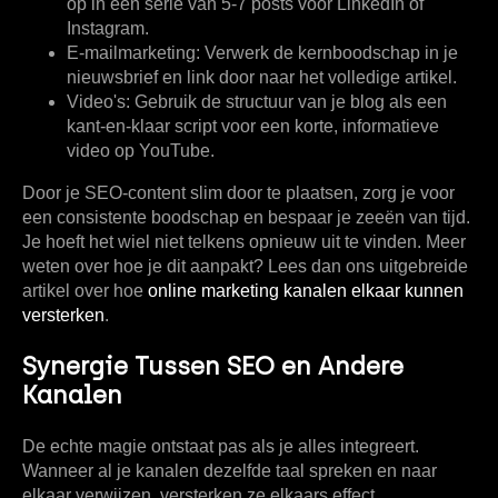
op in een serie van
5-7 posts
voor LinkedIn of
Instagram.
E-mailmarketing:
Verwerk de kernboodschap in je
nieuwsbrief en link door naar het volledige artikel.
Video's:
Gebruik de structuur van je blog als een
kant-en-klaar script voor een korte, informatieve
video op YouTube.
Door je SEO-content slim door te plaatsen, zorg je voor
een consistente boodschap en bespaar je zeeën van tijd.
Je hoeft het wiel niet telkens opnieuw uit te vinden. Meer
weten over hoe je dit aanpakt? Lees dan ons uitgebreide
artikel over hoe
online marketing kanalen elkaar kunnen
versterken
.
Synergie Tussen SEO en Andere
Kanalen
De echte magie ontstaat pas als je alles integreert.
Wanneer al je kanalen dezelfde taal spreken en naar
elkaar verwijzen, versterken ze elkaars effect