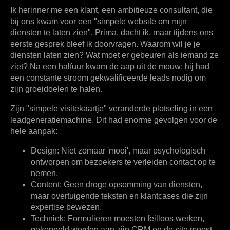
Ik herinner me een klant, een ambitieuze consultant, die
bij ons kwam voor een "simpele website om mijn
diensten te laten zien". Prima, dacht ik, maar tijdens ons
eerste gesprek bleef ik doorvragen. Waarom wil je je
diensten laten zien? Wat moet er gebeuren als iemand ze
ziet? Na een halfuur kwam de aap uit de mouw: hij had
een constante stroom gekwalificeerde leads nodig om
zijn groeidoelen te halen.
Zijn "simpele visitekaartje" veranderde plotseling in een
leadgeneratiemachine. Dit had enorme gevolgen voor de
hele aanpak:
Design:
Niet zomaar 'mooi', maar psychologisch
ontworpen om bezoekers te verleiden contact op te
nemen.
Content:
Geen droge opsomming van diensten,
maar overtuigende teksten en klantcases die zijn
expertise bewezen.
Techniek:
Formulieren moesten feilloos werken,
gekoppeld worden aan zijn CRM en de site moest