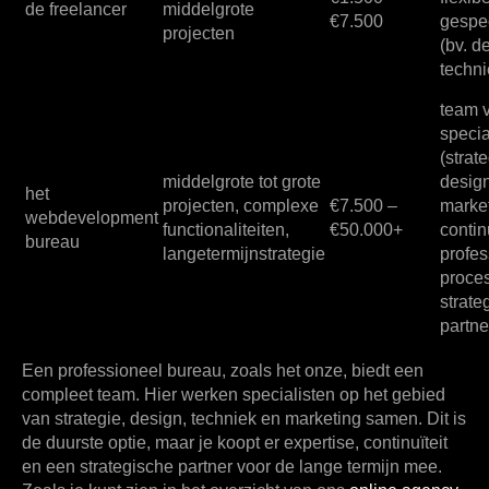
de freelancer
middelgrote
€7.500
gespe
projecten
(bv. d
techni
team 
specia
(strate
middelgrote tot grote
design
het
projecten, complexe
€7.500 –
market
webdevelopment
functionaliteiten,
€50.000+
continu
bureau
langetermijnstrategie
profes
proces
strate
partne
Een professioneel bureau, zoals het onze, biedt een
compleet team. Hier werken specialisten op het gebied
van strategie, design, techniek en marketing samen. Dit is
de duurste optie, maar je koopt er expertise, continuïteit
en een strategische partner voor de lange termijn mee.