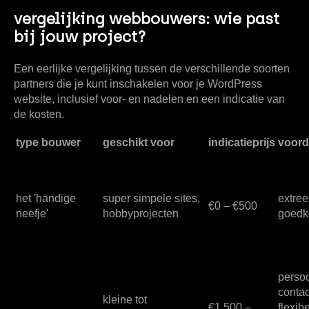
vergelijking webbouwers: wie past
bij jouw project?
Een eerlijke vergelijking tussen de verschillende soorten
partners die je kunt inschakelen voor je WordPress
website, inclusief voor- en nadelen en een indicatie van
de kosten.
type bouwer
geschikt voor
indicatieprijs
voord
het 'handige
super simpele sites,
extre
€0 – €500
neefje'
hobbyprojecten
goedk
persoo
contac
kleine tot
€1.500 –
flexib