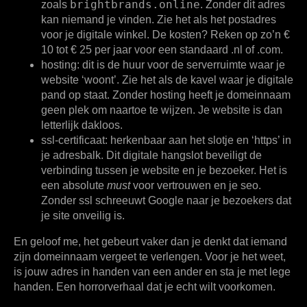
brightbrands.online
zoals
. Zonder dit adres
kan niemand je vinden. Zie het als het postadres
voor je digitale winkel. De kosten? Reken op zo’n
€
10 tot € 25 per jaar
voor een standaard .nl of .com.
hosting:
dit is de huur voor de serverruimte waar je
website ‘woont’. Zie het als de kavel waar je digitale
pand op staat. Zonder hosting heeft je domeinnaam
geen plek om naartoe te wijzen. Je website is dan
letterlijk dakloos.
ssl-certificaat:
herkenbaar aan het slotje en ‘https’ in
je adresbalk. Dit digitale hangslot beveiligt de
verbinding tussen je website en je bezoeker. Het is
een absolute
must
voor vertrouwen en je seo.
Zonder ssl schreeuwt Google naar je bezoekers dat
je site onveilig is.
En geloof me, het gebeurt vaker dan je denkt dat iemand
zijn domeinnaam vergeet te verlengen. Voor je het weet,
is jouw adres in handen van een ander en sta je met lege
handen. Een horrorverhaal dat je echt wilt voorkomen.