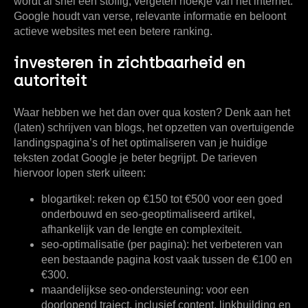
wordt al snel een stoffig, vergeten hoekje van het internet.
Google houdt van verse, relevante informatie en beloont
actieve websites met een betere ranking.
investeren in zichtbaarheid en
autoriteit
Waar hebben we het dan over qua kosten? Denk aan het
(laten) schrijven van blogs, het opzetten van overtuigende
landingspagina’s of het optimaliseren van je huidige
teksten zodat Google je beter begrijpt. De tarieven
hiervoor lopen sterk uiteen:
blogartikel:
reken op
€150 tot €500
voor een goed
onderbouwd en seo-geoptimaliseerd artikel,
afhankelijk van de lengte en complexiteit.
seo-optimalisatie (per pagina):
het verbeteren van
een bestaande pagina kost vaak tussen de
€100 en
€300
.
maandelijkse seo-ondersteuning:
voor een
doorlopend traject, inclusief content, linkbuilding en