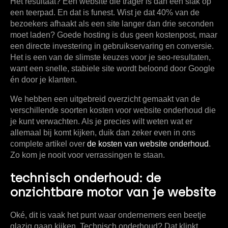
Het resultaat? Een website die trager is dan een slak op
een teerpad. En dat is funest. Wist je dat
40% van de
bezoekers
afhaakt als een site langer dan drie seconden
moet laden? Goede hosting is dus geen kostenpost, maar
een directe investering in gebruikservaring en conversie.
Het is een van de slimste keuzes voor je seo-resultaten,
want een snelle, stabiele site wordt beloond door Google
én door je klanten.
We hebben een uitgebreid overzicht gemaakt van de
verschillende soorten
kosten voor website onderhoud
die
je kunt verwachten. Als je precies wilt weten wat er
allemaal bij komt kijken, duik dan zeker even in ons
complete artikel over
de kosten van website onderhoud
.
Zo kom je nooit voor verrassingen te staan.
technisch onderhoud: de
onzichtbare motor van je website
Oké, dit is vaak het punt waar ondernemers een beetje
glazig gaan kijken. Technisch onderhoud? Dat klinkt