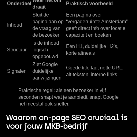
Waar het om
Onderdeel
Praktisch voorbeeld
draait
Sluit de
Een pagina over
pagina aan op
“vergaderruimte Amsterdam”
Inhoud
de vraag van
geeft direct info over locatie,
de bezoeker
capaciteit en boeken
Is de inhoud
Eén H1, duidelijke H2's,
Structuur
logisch
korte alinea's
opgebouwd
Ziet Google
Goede title tag, nette URL,
Signalen
duidelijke
alt-teksten, interne links
aanwijzingen
Praktische regel:
als een bezoeker in vijf
seconden snapt wat je aanbiedt, snapt Google
het meestal ook sneller.
Waarom on-page SEO cruciaal is
voor jouw MKB-bedrijf