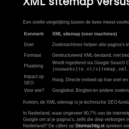
XML sitemap versu
Een snelle vergelijking tussen de twee meest voorkom
Kenmerk
XML sitemap (voor machines)
Doel
Zoekmachines helpen alle pagina's eff
Formaat
Gestructureerd XML-bestand, niet bed
Wordt ingediend via Google Search C
Plaatsing
jouwwebsite.nl/sitemap.xml
.
Impact op
Hoog.
Directe invloed op hoe snel en 
SEO
Voor wie?
Googlebot, Bingbot en andere zoekma
Kortom, de XML-sitemap is je technische SEO-fundam
In Nederland, waar
ongeveer 90,7% van de internet
Google om al je pagina’s, zelfs die diep verborgen i
Nederland? De cijfers op
Stormachtig.nl
spreken voo