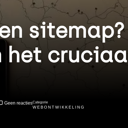
een sitemap?
het cruciaal
Categorie
Geen reacties
WEBONTWIKKELING