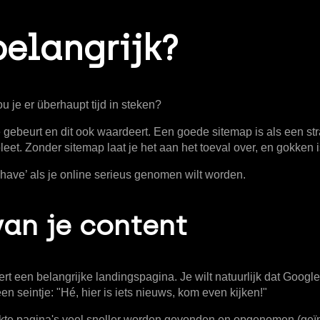
belangrijk?
 je er überhaupt tijd in steken?
te gebeurt en dit ook waardeert. Een goede sitemap is als een s
eet. Zonder sitemap laat je het aan het toeval over, en gokken
t-have’ als je online serieus genomen wilt worden.
van je content
eert een belangrijke landingspagina. Je wilt natuurlijk dat Google
en seintje: "Hé, hier is iets nieuws, kom even kijken!"
ewerkte pagina's veel sneller worden gevonden en opgenomen (ge