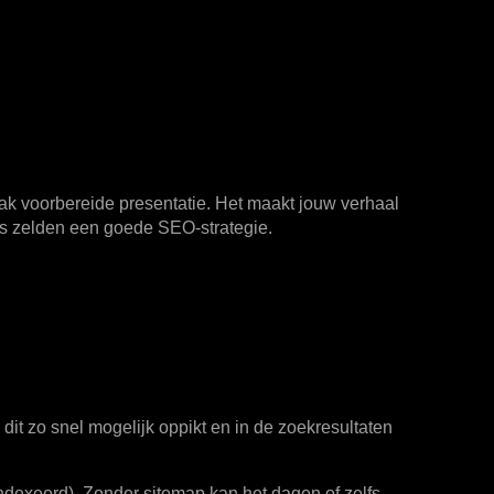
trak voorbereide presentatie. Het maakt jouw verhaal
 is zelden een goede SEO-strategie.
 dit zo snel mogelijk oppikt en in de zoekresultaten
ïndexeerd). Zonder sitemap kan het dagen of zelfs