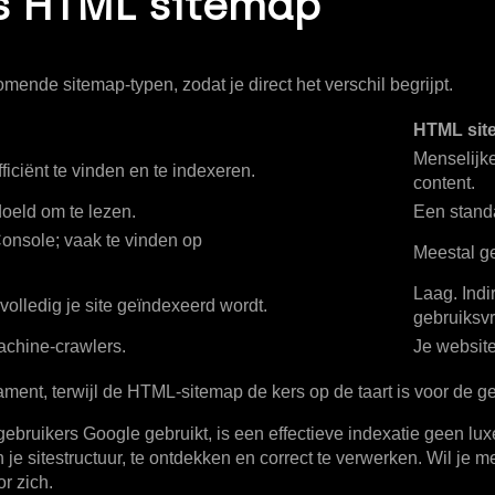
s HTML sitemap
ende sitemap-typen, zodat je direct het verschil begrijpt.
HTML sit
Menselijke
iciënt te vinden en te indexeren.
content.
oeld om te lezen.
Een stand
onsole; vaak te vinden op
Meestal ge
Laag.
Indi
volledig je site geïndexeerd wordt.
gebruiksvr
chine-crawlers.
Je websit
ent, terwijl de HTML-sitemap de kers op de taart is voor de ge
gebruikers Google gebruikt
, is een effectieve indexatie geen 
n je sitestructuur, te ontdekken en correct te verwerken. Wil je
r zich.