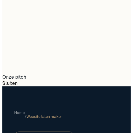
KvK
99967782
Btw
NL869207878B01
Onze pitch
Sluiten
Home
/
Website laten maken