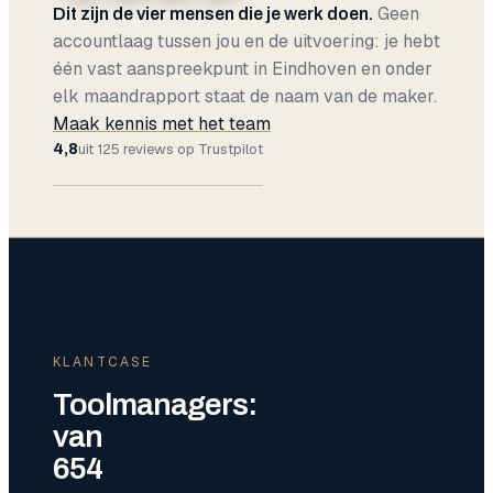
Geen
Dit zijn de vier mensen die je werk doen.
accountlaag tussen jou en de uitvoering: je hebt
één vast aanspreekpunt in Eindhoven en onder
elk maandrapport staat de naam van de maker.
Maak kennis met het team
4,8
uit
125
reviews op Trustpilot
KLANTCASE
Toolmanagers:
van
654