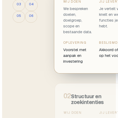
WIJ DOEN
JIJ LEVER
03
04
We bespreken
Je vertelt
doelen,
knelt en w
05
06
doelgroep,
functies j
scope en
hebt.
bestaande data.
OPLEVERING
BESLISM
Voorstel met
Akkoord of
aanpak en
op het voo
investering
02
Structuur en
zoekintenties
WIJ DOEN
JIJ LEVER