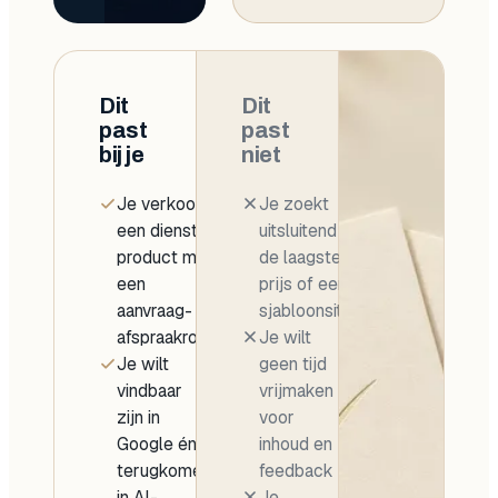
Dit
Dit
past
past
bij je
niet
Je verkoopt
Je zoekt
een dienst of
uitsluitend
product met
de laagste
een
prijs of een
aanvraag- of
sjabloonsite
afspraakroute
Je wilt
Je wilt
geen tijd
vindbaar
vrijmaken
zijn in
voor
Google én
inhoud en
terugkomen
feedback
in AI-
Je