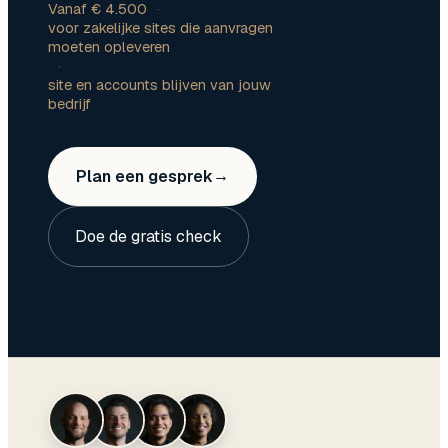
Vanaf € 4.500
·
voor zakelijke sites die aanvragen
moeten opleveren
·
site en accounts blijven van jouw
bedrijf
Plan een gesprek
→
Doe de gratis check