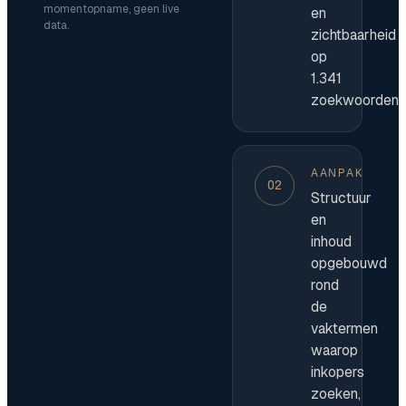
momentopname, geen live
en
data.
zichtbaarheid
op
1.341
zoekwoorden.
AANPAK
02
Structuur
en
inhoud
opgebouwd
rond
de
vaktermen
waarop
inkopers
zoeken,