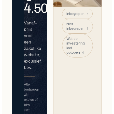
4.500
Inbegrepen
6
Vanaf-
Niet
inbegrepen
prijs
5
voor
Wat de
een
investering
zakelijke
laat
oplopen
4
website,
exclusief
btw.
Alle
bedragen
zijn
exclusief
btw.
Het