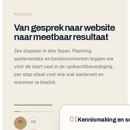
en
structuur
PROCES
Stap 01 en
02:
Van gesprek naar website
doelen,
naar meetbaar resultaat
scope en
de
sitemap
Zes stappen in drie fasen. Planning,
met één
aanleverdata en beslismomenten leggen we
zoekintentie
vóór de start vast in de opdrachtbevestiging;
per pagina.
per stap staat vast wie wat aanlevert en
Hier valt
de
wanneer je beslist.
belangrijkste
beslissing.
01
01
Kennismaking en s
01
02
/
06