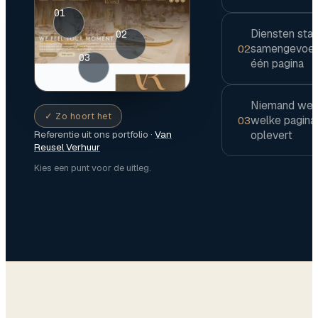
01
Diensten sta
02
samengevoe
02
03
één pagina
Niemand wee
✓ Zo hoort het
welke pagina
03
oplevert
Referentie uit ons portfolio ·
Van
Reusel Verhuur
Kies een punt voor de uitleg.
FASE
1
VAN 3
Fase 1
·
Gesprek