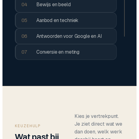
Bewijs en beeld
04
Aanbod en techniek
05
Antwoorden voor Google en AI
06
Conversie en meting
07
Kies je vertrekpunt.
Je ziet direct wat we
KEUZEHULP
dan doen, welk werk
Wat past bij