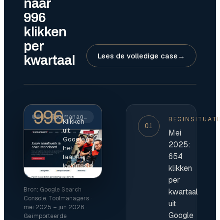
naar
996
klikken
per
Lees de volledige case
→
kwartaal
996
Toolmanagers · toolmanagers.nl
BEGINSITUATI
Klikken
01
uit
Mei
Google in
2025:
het
654
laatste
kwartaal
klikken
per
Bron: Google Search
kwartaal
Console, Toolmanagers ·
uit
mei 2025 – jun 2026 ·
Google
Geïmporteerde