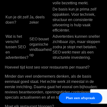
volle bezetting merkt.
De basis kun je prima zelf
oppakken. Voor techniek,
Kun je dit zelf
Ja, deels
structuur en consistente
doen?
zeker
uitvoering is hulp vaak
efficiënter.
Wat is het
Advertenties kunnen sneller
SEO bouwt
verschil
zichtbaar zijn, maar stoppen
organische
tussen SEO
zodra je stopt met betalen.
vindbaarheid
en
SEO werkt meer als een
op
advertenties?
structurele investering.
Hoeveel tijd kost seo voor restaurants per maand?
Minder dan veel ondernemers denken, als de basis
eenmaal goed staat. Het echte werk zit meestal in de
eerste inrichting. Daarna gaat het vooral om bijhouden:
reviews beantwoorden, openingstijden controleren,
specials actualiseren en af en toe pagina's verbeteren.
Plan een afspraak
Moet elk restaurant bloggen?