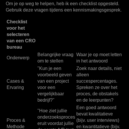
Om je op weg te helpen, heb ik een checklist opgesteld.
Gebruik deze vragen tijdens een kennismakingsgesprek.
Checklist
voor het
selecteren
van een CRO
bureau
Belangrijke vraag
Waar je op moet letten
Onderwerp
om te stellen
in het antwoord
"Kun je een
Zoek naar details, niet
voorbeeld geven
alleen
Cases &
van een project
succespercentages.
Ervaring
voor een
Spreken ze over het
vergelijkbaar
proces, de obstakels
bedrijf?"
en de leerpunten?
Een goed antwoord
"Hoe ziet jullie
bevat kwalitatieve
onderzoeksproces
Proces &
(bijv. user interviews)
eruit voordat jullie
Methode
en kwantitatieve (bijv.