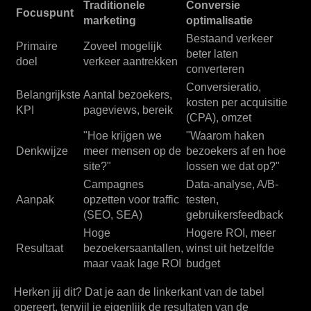
Traditionele
Conversie
Focuspunt
marketing
optimalisatie
Bestaand verkeer
Primaire
Zoveel mogelijk
beter laten
doel
verkeer aantrekken
converteren
Conversieratio,
Belangrijkste
Aantal bezoekers,
kosten per acquisitie
KPI
pageviews, bereik
(CPA), omzet
"Hoe krijgen we
"Waarom haken
Denkwijze
meer mensen op de
bezoekers af en hoe
site?"
lossen we dat op?"
Campagnes
Data-analyse, A/B-
Aanpak
opzetten voor traffic
testen,
(SEO, SEA)
gebruikersfeedback
Hoge
Hogere ROI, meer
Resultaat
bezoekersaantallen,
winst uit hetzelfde
maar vaak lage ROI
budget
Herken jij dit? Dat je aan de linkerkant van de tabel
opereert, terwijl je eigenlijk de resultaten van de