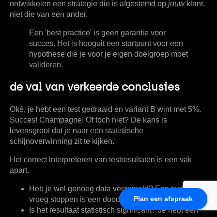
ontwikkelen een strategie die is afgestemd op
jouw
klant,
niet die van een ander.
Een 'best practice' is geen garantie voor
succes. Het is hooguit een startpunt voor een
hypothese die je voor je eigen doelgroep moet
valideren.
de val van verkeerde conclusies
Oké, je hebt een test gedraaid en variant B wint met
5%
.
Succes! Champagne! Of toch niet? De kans is
levensgroot dat je naar een statistische
schijnoverwinning zit te kijken.
Het correct interpreteren van testresultaten is een vak
apart.
Heb je wel genoeg data verzameld?
Een test te
Plan een afspraak
vroeg stoppen is een doodzonde.
Is het resultaat statistisch significant?
Je hebt een