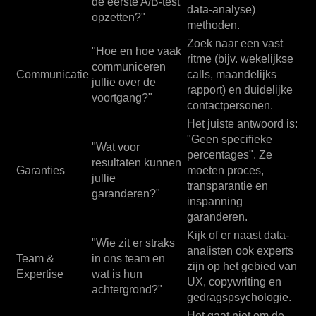
de eerste A/B-test
data-analyse)
opzetten?"
methoden.
Zoek naar een vast
"Hoe en hoe vaak
ritme (bijv. wekelijkse
communiceren
Communicatie
calls, maandelijks
jullie over de
rapport) en duidelijke
voortgang?"
contactpersonen.
Het juiste antwoord is:
"Geen specifieke
"Wat voor
percentages". Ze
resultaten kunnen
Garanties
moeten proces,
jullie
transparantie en
garanderen?"
inspanning
garanderen.
Kijk of er naast data-
"Wie zit er straks
analisten ook experts
Team &
in ons team en
zijn op het gebied van
Expertise
wat is hun
UX, copywriting en
achtergrond?"
gedragspsychologie.
Het gaat niet om de