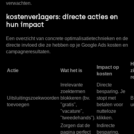
verwachten.
kostenverlagers: directe acties en
hun impact
Een overzicht van concrete optimalisatietechnieken en de
directe invloed die ze hebben op je Google Ads kosten en
campagneresultaten.
H
Impact op
Actie
Wat het is
z
kosten
r
Irrelevante
Directe
zoektermen
besparing.
Je
Uitsluitingszoekwoorden
blokkeren (bv.
stopt met
B
toevoegen
"gratis",
betalen voor
u
"vacature",
nutteloze
"tweedehands").
klikken.
Zorgen dat de
Indirecte
pagina perfect
besparing.