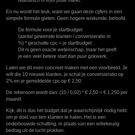
realistisch is voor jouw markt.
En nu wordt het leuk, want we gaan deze cijfers in een
simpele formule gieten. Geen hogere wiskunde, beloofd.
De formule voor je startbudget
(aantal gewenste klanten / conversieratio in
%) * geschatte cpc = je startbudget
Dit is geen exacte wetenschap, maar het geeft
je een veel betere start dan puur gokwerk.
Laten we dit even concreet maken met een voorbeeld. Je
wilt die
10 nieuwe klanten
, je schat je conversieratio op
2%
en je gemiddelde cpc op
€ 2,50
.
De rekensom wordt dan: (10 / 0,02) * € 2,50 =
€ 1.250 per
maand
.
Kijk, dit is dus het budget dat je
waarschijnlijk
nodig hebt
om je doel van tien klanten te halen. Het is een
onderbouwde schatting, in plaats van een willekeurig
bedrag uit de lucht plukken.