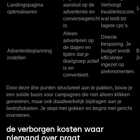
Landingspagina
aansluit op de
Verhoogt
1
optimaliseren
advertentie en
kwaliteitsscore,
conversiegericht
wat leidt tot
is.
lagere cpc's.
Alleen
Directe
adverteren op
besparing.
Je
de dagen en
Advertentieplanning
budget wordt
B
tijden dat je
instellen
efficiënter
2
doelgroep actief
ingezet op
is en
piekmomenten.
converteert.
Door deze drie punten structureel aan te pakken, bouw je
een solide basis voor campagnes die niet alleen klikken
genereren, maar ook daadwerkelijk bijdragen aan je
bedrijfsdoelen. Je stopt met gokken en begint met gericht
investeren.
de verborgen kosten waar
niemand over praat