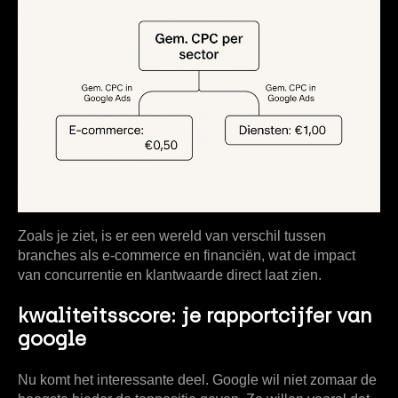
Zoals je ziet, is er een wereld van verschil tussen
branches als e-commerce en financiën, wat de impact
van concurrentie en klantwaarde direct laat zien.
kwaliteitsscore: je rapportcijfer van
google
Nu komt het interessante deel. Google wil niet zomaar de