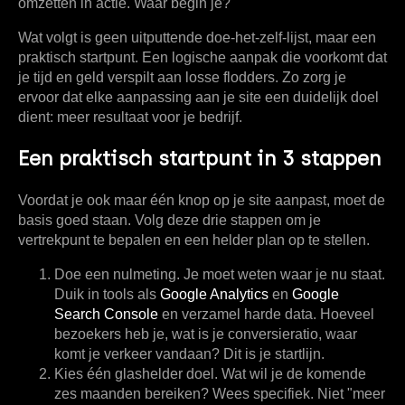
omzetten in actie. Waar begin je?
Wat volgt is geen uitputtende doe-het-zelf-lijst, maar een
praktisch startpunt. Een logische aanpak die voorkomt dat
je tijd en geld verspilt aan losse flodders. Zo zorg je
ervoor dat elke aanpassing aan je site een duidelijk doel
dient: meer resultaat voor je bedrijf.
Een praktisch startpunt in 3 stappen
Voordat je ook maar één knop op je site aanpast, moet de
basis goed staan. Volg deze drie stappen om je
vertrekpunt te bepalen en een helder plan op te stellen.
Doe een nulmeting.
Je moet weten waar je nu staat.
Duik in tools als
Google Analytics
en
Google
Search Console
en verzamel harde data. Hoeveel
bezoekers heb je, wat is je conversieratio, waar
komt je verkeer vandaan? Dit is je startlijn.
Kies één glashelder doel.
Wat wil je de komende
zes maanden bereiken? Wees specifiek. Niet "meer