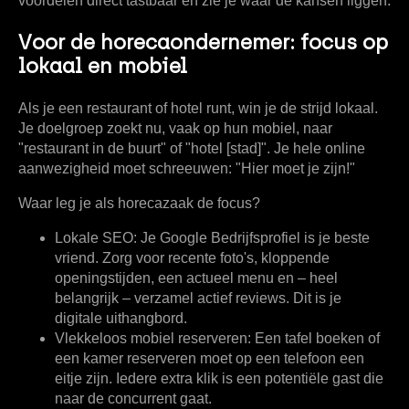
voordelen direct tastbaar en zie je waar de kansen liggen.
Voor de horecaondernemer: focus op
lokaal en mobiel
Als je een restaurant of hotel runt, win je de strijd lokaal.
Je doelgroep zoekt nu, vaak op hun mobiel, naar
"restaurant in de buurt" of "hotel [stad]". Je hele online
aanwezigheid moet schreeuwen: "Hier moet je zijn!"
Waar leg je als horecazaak de focus?
Lokale SEO:
Je Google Bedrijfsprofiel is je beste
vriend. Zorg voor recente foto's, kloppende
openingstijden, een actueel menu en – heel
belangrijk – verzamel actief reviews. Dit is je
digitale uithangbord.
Vlekkeloos mobiel reserveren:
Een tafel boeken of
een kamer reserveren moet op een telefoon een
eitje zijn. Iedere extra klik is een potentiële gast die
naar de concurrent gaat.