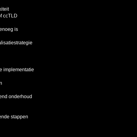
iteit
of ccTLD
enoeg is
isatiestrategie
e implementatie
n
pend onderhoud
gende stappen