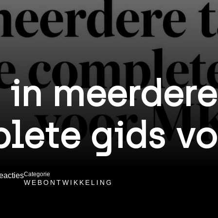
 in meerdere
lete gids v
Categorie
eacties
WEBONTWIKKELING