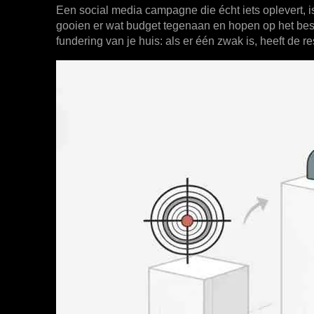
Een social media campagne die écht iets oplevert, i
gooien er wat budget tegenaan en hopen op het beste
fundering van je huis: als er één zwak is, heeft de r