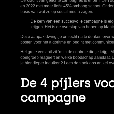
De kracht van gerichte campagnes is enorm. Een dui
en 2022 met maar liefst
45%
omhoog schoot. Ondern
basis van wat ze op social media zagen.
De kern van een succesvolle campagne is eigenl
krijgen. Het is de overstap van hopen op klante
Deze aanpak dwingt je om écht na te denken over wie
posten voor het algoritme en begint met communicer
Het grote verschil zit ‘m in de controle die je krij
doelgroep reageert en welke boodschap aanslaat. Di
je hier dieper induiken? Lees dan ook ons artikel o
De 4 pijlers v
campagne