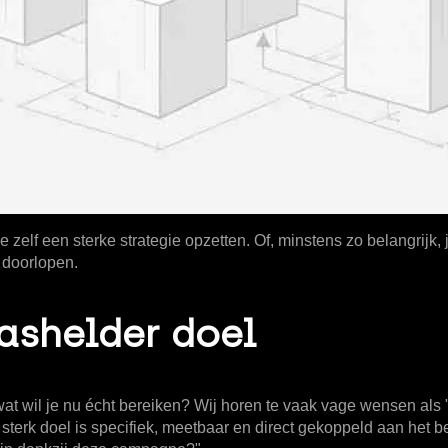
zelf een sterke strategie opzetten. Of, minstens zo belangrijk,
 doorlopen.
lashelder doel
wat wil je nu écht bereiken? Wij horen te vaak vage wensen als 
sterk doel is specifiek, meetbaar en direct gekoppeld aan het bed