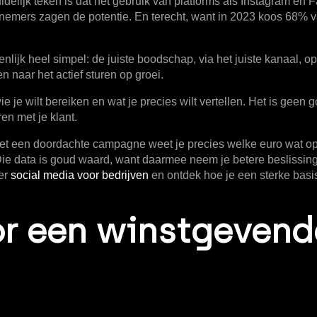
delijk teken is dat het gebruik van platforms als Instagram en
emers zagen de potentie. En terecht, want in 2023 koos
68%
v
ijk heel simpel: de juiste boodschap, via het juiste kanaal, op
n naar het actief sturen op groei.
 je wilt bereiken en wat je precies wilt vertellen. Het is geen 
en met je klant.
gt. Met een doordachte campagne weet je precies welke euro wat op
e data is goud waard, want daarmee neem je betere beslissinge
ver
social media voor bedrijven
en ontdek hoe je een sterke basis
oor een winstgeven