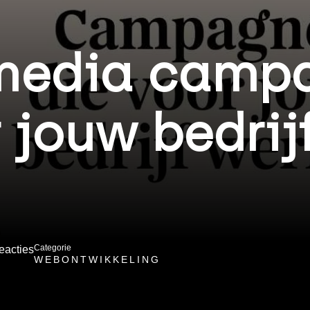
 media camp
r jouw bedrij
Categorie
eacties
WEBONTWIKKELING