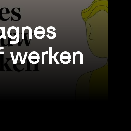
agnes
f werken