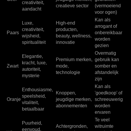
creativiteit,
creatieve sector
(vermoeiend
aandacht
voor ogen)
Kan als
Luxe,
High-end
arrogant of
creativiteit,
producten,
Paars
onbereikbaar
wijsheid,
beauty, wellness,
worden
spiritualiteit
innovatie
gezien
Overmatig
Elegantie,
Premium merken,
gebruik kan
kracht, luxe,
Zwart
mode,
somber en
autoriteit,
technologie
afstandelijk
mysterie
zijn
Kan als
Enthousiasme,
Knoppen,
'goedkoop' of
speelsheid,
Oranje
jeugdige merken,
schreeuwerig
vitaliteit,
abonnementen
worden
betaalbaar
ervaren
Te veel
Puurheid,
Achtergronden,
witruimte
eenvoud,