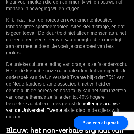
kleur voor merken die een community willen bouwen of
mensen in beweging willen krijgen.
Kijk maar naar de horeca en evenementenlocaties
rondom grote sporttoernooien. Alles kleurt oranje, en dat
is geen toeval. De kleur trekt niet alleen mensen aan, het
creëert direct een sfeer van saamhorigheid en moedigt
aan om mee te doen. Je voelt je onderdeel van iets
groters.
De unieke culturele lading van oranje is zelfs onderzocht.
Het is dé kleur die onze nationale identiteit vormgeeft. Uit
onderzoek van de Universiteit Twente blijkt dat
75% van
de Nederlanders
oranje associeert met vrijheid en
eenheid. In de horeca en hospitality kan het slim inzetten
van oranje thema's zelfs leiden tot
40% hogere
bezoekersaantallen
. Lees gerust de
volledige analyse
van de Universiteit Twente
als je diep in de cijfers wilt
duiken.
Plan een afspraak
Blauw: het non-verbale signaal van