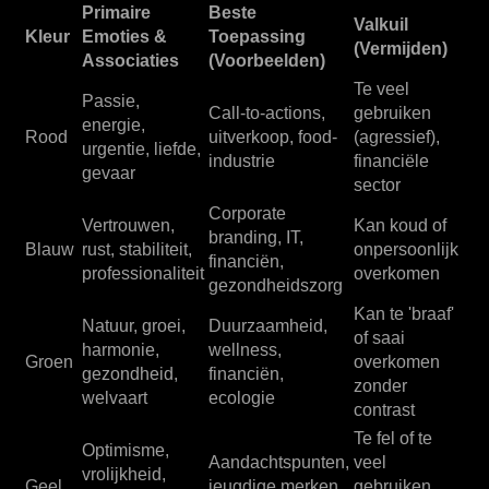
Primaire
Beste
Valkuil
Kleur
Emoties &
Toepassing
(Vermijden)
Associaties
(Voorbeelden)
Te veel
Passie,
Call-to-actions,
gebruiken
energie,
Rood
uitverkoop, food-
(agressief),
urgentie, liefde,
industrie
financiële
gevaar
sector
Corporate
Vertrouwen,
Kan koud of
branding, IT,
Blauw
rust, stabiliteit,
onpersoonlijk
financiën,
professionaliteit
overkomen
gezondheidszorg
Kan te 'braaf'
Natuur, groei,
Duurzaamheid,
of saai
harmonie,
wellness,
Groen
overkomen
gezondheid,
financiën,
zonder
welvaart
ecologie
contrast
Te fel of te
Optimisme,
Aandachtspunten,
veel
vrolijkheid,
Geel
jeugdige merken,
gebruiken