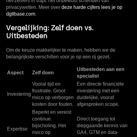
het-zelvers
in trapt: het onbewust schenden van
privacywetten. Meer over
deze harde cijfers lees je op
dgtlbase.com
.
Vergelijking: Zelf doen vs.
Uitbesteden
Om de keuze makkelijker te maken, hebben we de
belangrijkste verschillen voor je op een rij gezet.
Uitbesteden aan een
Aspect
Zelf doen
specialist
Vooral tijd en
Een directe financiële
frustratie. Groot
investering met een
Investering
risico op verborgen
duidelijke, vooraf
kosten door fouten.
afgesproken scope.
Beperkt en vereist
continue
Direct toegang tot
bijscholing. Het
diepgaande kennis van
Expertise
risico op
GA4, GTM en data-