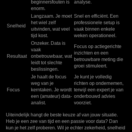
beginnersfouten is
analyse.
enorm.
Langzaam. Je moet
Snel en efficiënt. Een
het wiel zelf
professionele setup is
Snelheid
uitvinden, wat veel
vaak binnen enkele
tijd kost.
weken operationeel.
Onzeker. Data is
Focus op actiegerichte
vaak
inzichten en een
Resultaat
onbetrouwbaar, wat
betrouwbare meting die
leidt tot slechte
groei stimuleert.
beslissingen.
Je haalt de focus
Je kunt je volledig
weg van je
richten op ondernemen,
Focus
kerntaken. Je wordt
terwijl een expert je van
een (amateur) data-
onderbouwd advies
analist.
voorziet.
Uiteindelijk hangt de beste keuze af van jouw situatie.
Heb je een zee van tijd en een passie voor data? Dan
kun je het zelf proberen. Wil je echter zekerheid, snelheid