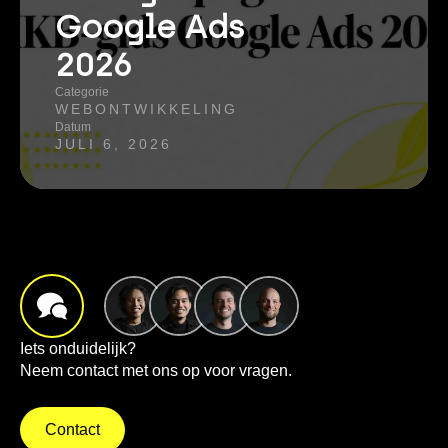
Google Ads
2026
Categorie
WEBONTWIKKELING
Datum
JULI 6, 2026
Iets onduidelijk?
Neem contact met ons op voor vragen.
Contact