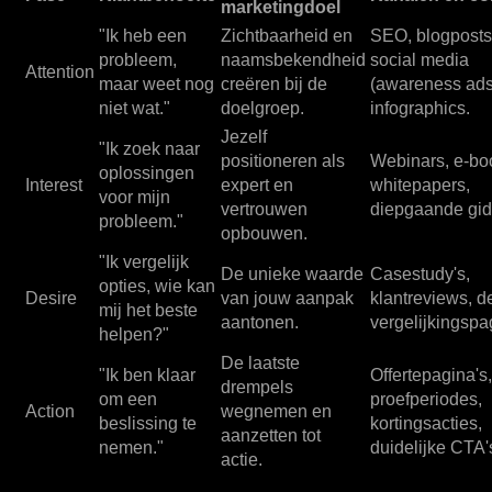
marketingdoel
"Ik heb een
Zichtbaarheid en
SEO, blogposts
probleem,
naamsbekendheid
social media
Attention
maar weet nog
creëren bij de
(awareness ads
niet wat."
doelgroep.
infographics.
Jezelf
"Ik zoek naar
positioneren als
Webinars, e-bo
oplossingen
Interest
expert en
whitepapers,
voor mijn
vertrouwen
diepgaande gid
probleem."
opbouwen.
"Ik vergelijk
De unieke waarde
Casestudy's,
opties, wie kan
Desire
van jouw aanpak
klantreviews, d
mij het beste
aantonen.
vergelijkingspa
helpen?"
De laatste
"Ik ben klaar
Offertepagina's,
drempels
om een
proefperiodes,
Action
wegnemen en
beslissing te
kortingsacties,
aanzetten tot
nemen."
duidelijke CTA'
actie.