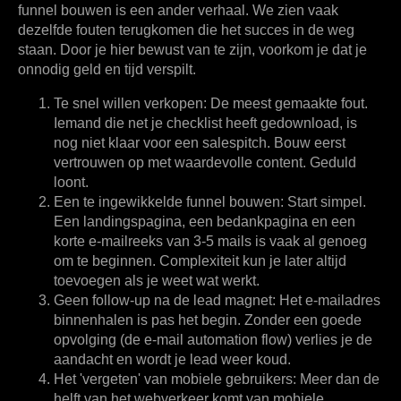
funnel bouwen is een ander verhaal. We zien vaak
dezelfde fouten terugkomen die het succes in de weg
staan. Door je hier bewust van te zijn, voorkom je dat je
onnodig geld en tijd verspilt.
Te snel willen verkopen:
De meest gemaakte fout.
Iemand die net je checklist heeft gedownload, is
nog niet klaar voor een salespitch. Bouw eerst
vertrouwen op met waardevolle content. Geduld
loont.
Een te ingewikkelde funnel bouwen:
Start simpel.
Een landingspagina, een bedankpagina en een
korte e-mailreeks van 3-5 mails is vaak al genoeg
om te beginnen. Complexiteit kun je later altijd
toevoegen als je weet wat werkt.
Geen follow-up na de lead magnet:
Het e-mailadres
binnenhalen is pas het begin. Zonder een goede
opvolging (de e-mail automation flow) verlies je de
aandacht en wordt je lead weer koud.
Het 'vergeten' van mobiele gebruikers:
Meer dan de
helft van het webverkeer komt van mobiele