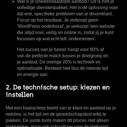
Wat is je onweerstaanbare aanbod?
Dit is niet je
volledige dienstenpakket. Het is dé
oplossing
voor
dat ene, specifieke probleem van je droomklant.
Focus op het resultaat. Je verkoopt geen
'WordPress onderhoud', je verkoopt 'een website
die altijd snel, veilig en online is, zodat jij je kunt
focussen op wat echt telt: ondernemen'.
Het succes van je funnel hangt voor
80%
af
van de perfecte match tussen je doelgroep en
je aanbod. De overige
20%
is techniek en
optimalisatie. Besteed hier dus de meeste tijd
en energie aan.
2. De technische setup: kiezen en
instellen
Met een haarscherp beeld van je klant en aanbod op je
netvlies, is het tijd om de gereedschapskist erbij te
pakken. De juiste tools maken dit proces niet alleen
makkelijker, maar ook schaalbaar voor de toekomst.