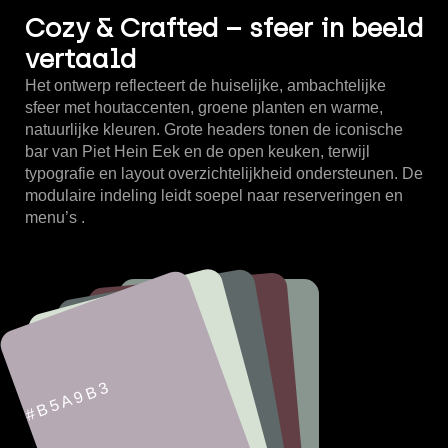
Cozy & Crafted – sfeer in beeld
vertaald
Het ontwerp reflecteert de huiselijke, ambachtelijke
sfeer met houtaccenten, groene planten en warme,
natuurlijke kleuren. Grote headers tonen de iconische
bar van Piet Hein Eek en de open keuken, terwijl
typografie en layout overzichtelijkheid ondersteunen. De
modulaire indeling leidt soepel naar reserveringen en
menu’s .
#88968F
#623F44
#5E6869
#D6E1D4
#B5A9B3