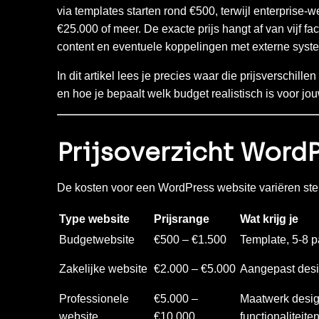
via templates starten rond €500, terwijl enterprise
€25.000 of meer. De exacte prijs hangt af van vijf fac
content en eventuele koppelingen met externe syst
In dit artikel lees je precies waar die prijsverschi
en hoe je bepaalt welk budget realistisch is voor jou
Prijsoverzicht Word
De kosten voor een WordPress website variëren sterk
Type website
Prijsrange
Wat krijg je
Budgetwebsite
€500 – €1.500
Template, 5-8 
Zakelijke website
€2.000 – €5.000
Aangepast desig
Professionele
€5.000 –
Maatwerk desi
website
€10.000
functionaliteite