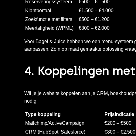
Reserveringssysteem
€500 – €1.500
Klantportaal
€1.500 – €4.000
Zoekfunctie met filters
€500 – €1.200
Meertaligheid (WPML)
€800 – €2.000
Voor
Bagel & Juice
hebben we een menu-systeem g
aanpassen. Zo’n op maat gemaakte oplossing vraag
4. Koppelingen met
Wil je je website koppelen aan je CRM, boekhoudp
nodig.
Type koppeling
Prijsindicatie
Mailchimp/ActiveCampaign
€200 – €500
CRM (HubSpot, Salesforce)
€800 – €2.500