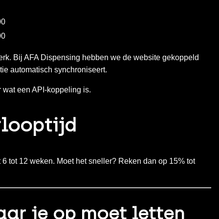
00
00
rk. Bij
AFA Dispensing
hebben we de website gekoppeld
ie automatisch synchroniseert.
r
wat een API-koppeling is
.
rlooptijd
t 6 tot 12 weken. Moet het sneller? Reken dan op 15% tot
ar je op moet letten