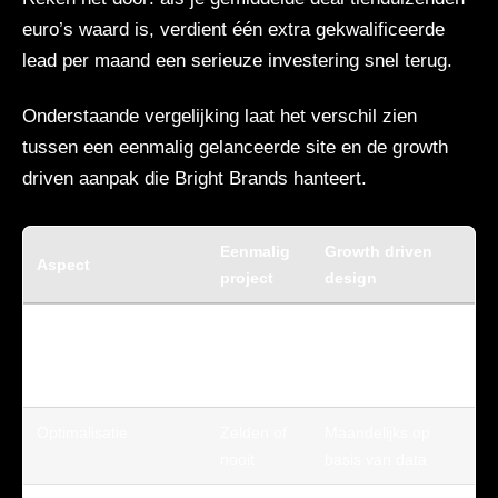
euro’s waard is, verdient één extra gekwalificeerde
lead per maand een serieuze investering snel terug.
Onderstaande vergelijking laat het verschil zien
tussen een eenmalig gelanceerde site en de growth
driven aanpak die Bright Brands hanteert.
Eenmalig
Growth driven
Aspect
project
design
Aanpak
Lanceren
Lanceren en
en klaar
doorlopend
verbeteren
Optimalisatie
Zelden of
Maandelijks op
nooit
basis van data