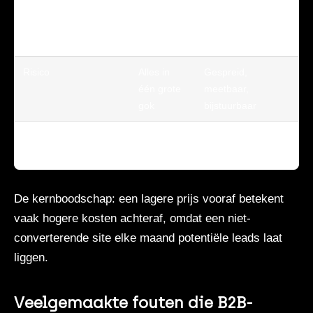
Conversieontwikkeling
Stagneert
Groeit richting 8%+
na
over tijd
livegang
Risico
Alles in
Gespreid,
één grote
meetbaar,
gok
bijstuurbaar
Focus
Design en
Leads en omzet
oplevering
De kernboodschap: een lagere prijs vooraf betekent
vaak hogere kosten achteraf, omdat een niet-
converterende site elke maand potentiële leads laat
liggen.
Veelgemaakte fouten die B2B-